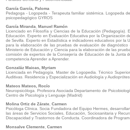
García
García, Paloma
Pedagoga - Logopeda - Terapeuta familiar sistémica. Logopeda de
psicopedagógico GYROS
García Miranda
,
Manuel Ramón
Licenciado en Filosofía y Ciencias de la Educación (Pedagogía). E
Educación. Experto en Evaluación Educativa por la Organización d
de Sevilla. Experto en Estadística e indicadores educativos por la
para la elaboración de las pruebas de evaluación de diagnóstic
Ministerio de Educación y Ciencia para la elaboración de las prueb
comisión de expertos de la Consejería de Educación de la Junta d
competencia Aprender a Aprender.
Gonzaláz Maicas, Myriam
Licenciada en Pedagogía. Master de Logopedia. Técnico Superior d
Auditivas. Residencia y Especialización en Audiología y Audioprótes
Mateos Mateos, Rocío
Neuropsicóloga. Profesora Asociada Departamento de Psicobiologí
Centro de Psicología y Lenguaje (Madrid)
Molina
Ortiz de Zárate
,
Carmen
Psicóloga Clínica. Socia Fundadora del Equipo Hermes, desarroll
las áreas de Servicios Sociales, Educación, Sociosanitaria y Rec
Discapacidad y Trastornos de Conducta. Coordinadora de Program
Monsalve Clemente
,
Carmen