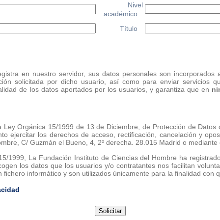
Nivel
académico
Título
istra en nuestro servidor, sus datos personales son incorporados a
ción solicitada por dicho usuario, así como para enviar servicios q
lidad de los datos aportados por los usuarios, y garantiza que en
ni
a Ley Orgánica 15/1999 de 13 de Diciembre, de Protección de Datos d
ejercitar los derechos de acceso, rectificación, cancelación y opos
Hombre, C/ Guzmán el Bueno, 4, 2º derecha. 28.015 Madrid o mediante 
5/1999, La Fundación Instituto de Ciencias del Hombre ha registrad
gen los datos que los usuarios y/o contratantes nos facilitan volunta
 fichero informático y son utilizados únicamente para la finalidad con
acidad