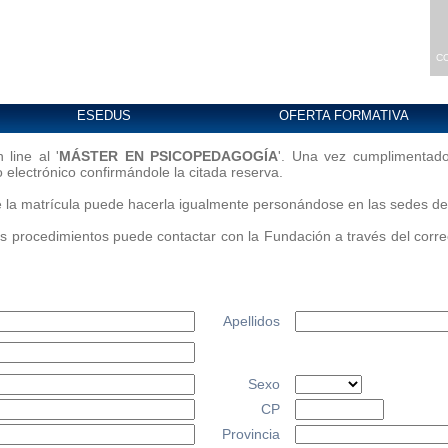
C
ESEDUS
OFERTA FORMATIVA
 line al '
MÁSTER EN PSICOPEDAGOGÍA
'. Una vez cumplimentado 
 electrónico confirmándole la citada reserva.
 de la matrícula puede hacerla igualmente personándose en las sedes de
os procedimientos puede contactar con la Fundación a través del corr
Apellidos
Sexo
CP
Provincia